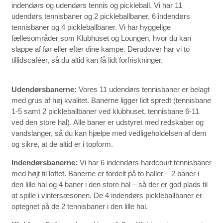
indendørs og udendørs tennis og pickleball. Vi har 11
udendørs tennisbaner og 2 pickleballbaner, 6 indendørs
tennisbaner og 4 pickleballbaner. Vi har hyggelige
fællesområder som Klubhuset og Loungen, hvor du kan
slappe af før eller efter dine kampe. Derudover har vi to
tillidscaféer, så du altid kan få lidt forfriskninger.
Udendørsbanerne:
Vores 11 udendørs tennisbaner er belagt
med grus af høj kvalitet. Banerne ligger lidt spredt (tennisbane
1-5 samt 2 pickleballbaner ved klubhuset, tennisbane 6-11
ved den store hal). Alle baner er udstyret med redskaber og
vandslanger, så du kan hjælpe med vedligeholdelsen af dem
og sikre, at de altid er i topform.
Indendørsbanerne:
Vi har 6 indendørs hardcourt tennisbaner
med højt til loftet. Banerne er fordelt på to haller – 2 baner i
den lille hal og 4 baner i den store hal – så der er god plads til
at spille i vintersæsonen. De 4 indendørs pickleballbaner er
optegnet på de 2 tennisbaner i den lille hal.