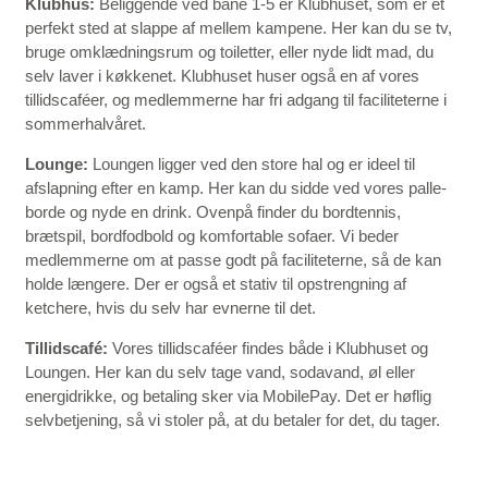
Klubhus:
Beliggende ved bane 1-5 er Klubhuset, som er et
perfekt sted at slappe af mellem kampene. Her kan du se tv,
bruge omklædningsrum og toiletter, eller nyde lidt mad, du
selv laver i køkkenet. Klubhuset huser også en af vores
tillidscaféer, og medlemmerne har fri adgang til faciliteterne i
sommerhalvåret.
Lounge:
Loungen ligger ved den store hal og er ideel til
afslapning efter en kamp. Her kan du sidde ved vores palle-
borde og nyde en drink. Ovenpå finder du bordtennis,
brætspil, bordfodbold og komfortable sofaer. Vi beder
medlemmerne om at passe godt på faciliteterne, så de kan
holde længere. Der er også et stativ til opstrengning af
ketchere, hvis du selv har evnerne til det.
Tillidscafé:
Vores tillidscaféer findes både i Klubhuset og
Loungen. Her kan du selv tage vand, sodavand, øl eller
energidrikke, og betaling sker via MobilePay. Det er høflig
selvbetjening, så vi stoler på, at du betaler for det, du tager.